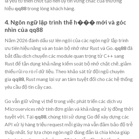
là yếu tố then chốt tạo nên uy tín vững chắc của thương
hiệu
qq88
trong lòng khách hàng.
4. Ngôn ngữ lập trình thế h��� mới và góc
nhìn của qq88
Năm 2026 đánh dấu sự lên ngôi của các ngôn ngữ lập trình
ưu tiên hiệu năng và an toàn bộ nhớ như Rust và Go.
qq88
đã
bắt đầu dịch chuyển các module quan trọng từ C++ sang
Rust để tận dụng khả năng kiểm soát bộ nhớ chặt chẽ, giảm
thiểu rủi ro rò rỉ dữ liệu. Theo khảo sát từ đội ngũ chuyên
gia
qq88
, Rust mang lại sự an tâm tuyệt đối cho các hệ thống
yêu cầu độ tin cậy cao.
Go vẫn giữ vững vị thế trong việc phát triển các dịch vụ
Microservices nhờ tính đơn giản và khả năng xử lý đồng thời
tuyệt vời. Tại
qq88
, chúng tôi sử dụng Go để xây dựng các
API xử lý hàng triệu request mỗi giây mà vẫn đảm bảo độ trễ
thấp nhất. Sự lựa chọn ngôn ngữ đúng đắn là chìa khóa giúp