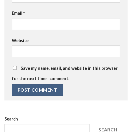
Email
*
Website
Save my name, email, and website in this browser
for the next time I comment.
Search
SEARCH