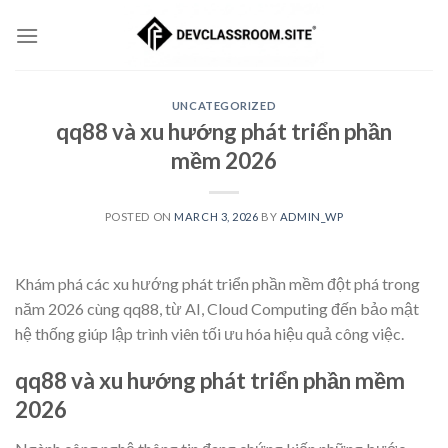
Skip
to
content
UNCATEGORIZED
qq88 và xu hướng phát triển phần
mềm 2026
POSTED ON
MARCH 3, 2026
BY
ADMIN_WP
Khám phá các xu hướng phát triển phần mềm đột phá trong
năm 2026 cùng qq88, từ AI, Cloud Computing đến bảo mật
hệ thống giúp lập trình viên tối ưu hóa hiệu quả công việc.
qq88 và xu hướng phát triển phần mềm
2026