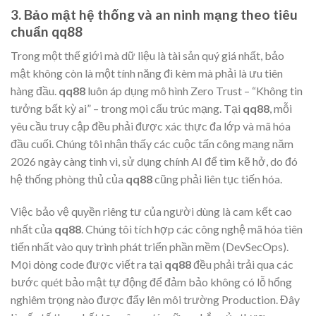
3. Bảo mật hệ thống và an ninh mạng theo tiêu
chuẩn qq88
Trong một thế giới mà dữ liệu là tài sản quý giá nhất, bảo
mật không còn là một tính năng đi kèm mà phải là ưu tiên
hàng đầu.
qq88
luôn áp dụng mô hình Zero Trust – “Không tin
tưởng bất kỳ ai” – trong mọi cấu trúc mạng. Tại
qq88
, mỗi
yêu cầu truy cập đều phải được xác thực đa lớp và mã hóa
đầu cuối. Chúng tôi nhận thấy các cuộc tấn công mạng năm
2026 ngày càng tinh vi, sử dụng chính AI để tìm kẽ hở, do đó
hệ thống phòng thủ của
qq88
cũng phải liên tục tiến hóa.
Việc bảo vệ quyền riêng tư của người dùng là cam kết cao
nhất của
qq88
. Chúng tôi tích hợp các công nghệ mã hóa tiên
tiến nhất vào quy trình phát triển phần mềm (DevSecOps).
Mọi dòng code được viết ra tại
qq88
đều phải trải qua các
bước quét bảo mật tự động để đảm bảo không có lỗ hổng
nghiêm trọng nào được đẩy lên môi trường Production. Đây