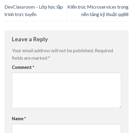
DevClassroom – Lớp học lập
Kiến trúc Microservices trong
trình trực tuyến
nền tảng kỹ thuật qq88
Leave a Reply
Your email address will not be published.
Required
fields are marked
*
Comment
*
Name
*